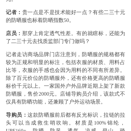
记者：
贵一点是不是技术能好一点？有些二三十元
的防晒服也标着防晒指数50。
店员：
那穿上肯定透气性差。有的就瞎标，还能为
了二三十元去找质监部门专门做吗？
记者走访商场品牌门店注意到，防晒服的规格都有
较为正规和明显的标注，包括衣服的材质、用料占
比等，衣服的手感也会因为用料的不同有所差异。
除了百元价位的防晒服外，还有价格更高的防晒服
标价千元以上。一家国外户外品牌近期上架了新款
防晒服，售价2000元。店铺导购员介绍，该款式不
仅具有防晒功能，还兼顾了户外运动场景。
导购员：
这款防晒服前后都有反光标识，拉链的拉
头可以当成救生哨吹响。材质是100%锦纶，
UPF160+，防晒、防风、透气、凉感，登山、骑