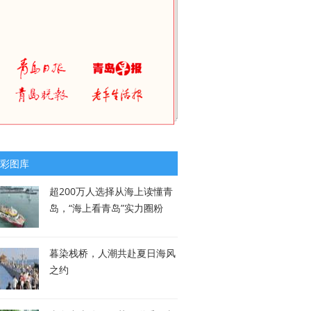
彩图库
超200万人选择从海上读懂青
岛，“海上看青岛”实力圈粉
暮染栈桥，人潮共赴夏日海风
之约