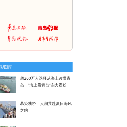
彩图库
超200万人选择从海上读懂青
岛，“海上看青岛”实力圈粉
暮染栈桥，人潮共赴夏日海风
之约