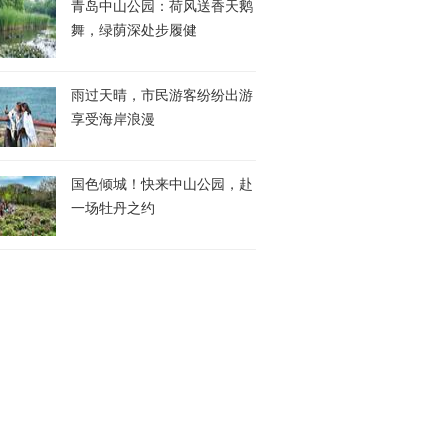
青岛中山公园：荷风送香天鹅
舞，绿荫深处步履健
雨过天晴，市民游客纷纷出游
享受海岸浪漫
国色倾城！快来中山公园，赴
一场牡丹之约