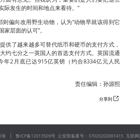
实际发生的时间和地点来看待。”
利耶则偏向改用野生动物，认为“动物早就该得到它
国家层面的认可”。
提供了越来越多可替代纸币和硬币的支付方式，
大约七分之一英国人的首选支付方式。英国流通
年2月底已达915亿英镑（约合8334亿元人民
责任编辑：孙源熙
分享到
所有
鲁ICP备12013509号
公安部备案号：37020202001415
互联网新