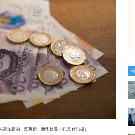
精
户人家拍摄的一些英镑。新华社发（乔恩·休珀摄）