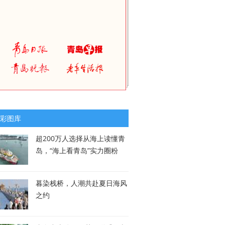
彩图库
超200万人选择从海上读懂青
岛，“海上看青岛”实力圈粉
暮染栈桥，人潮共赴夏日海风
之约