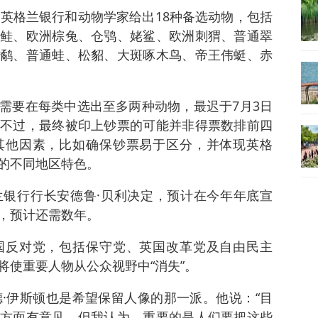
，英格兰银行和动物学家给出18种备选动物，包括
鲑、欧洲棕兔、仓鸮、姥鲨、欧洲刺猬、普通翠
鹬、普通蛙、松貂、大斑啄木鸟、帝王伟蜓、赤
需要在每类中选出至多两种动物，最迟于7月3日
不过，最终被印上钞票的可能并非得票数排前四
其他因素，比如确保钞票易于区分，并体现英格
的不同地区特色。
银行行长安德鲁·贝利决定，预计在今年年底宣
，预计还需数年。
国反对党，包括保守党、英国改革党及自由民主
将使重要人物从公众视野中“消失”。
德·伊斯顿也是希望保留人像的那一派。他说：“目
方面有意见。但我认为，重要的是人们要把这些