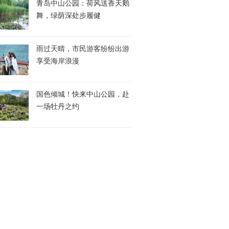
青岛中山公园：荷风送香天鹅
舞，绿荫深处步履健
雨过天晴，市民游客纷纷出游
享受海岸浪漫
国色倾城！快来中山公园，赴
一场牡丹之约