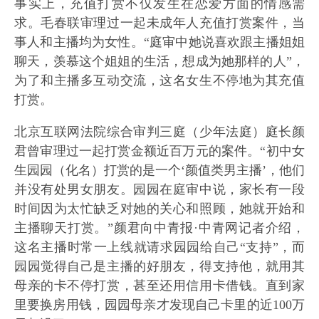
事实上，充值打赏不仅发生在恋爱方面的情感需
求。毛春联审理过一起未成年人充值打赏案件，当
事人和主播均为女性。“庭审中她说喜欢跟主播姐姐
聊天，羡慕这个姐姐的生活，想成为她那样的人”，
为了和主播多互动交流，这名女生不停地为其充值
打赏。
北京互联网法院综合审判三庭（少年法庭）庭长颜
君曾审理过一起打赏金额近百万元的案件。“初中女
生园园（化名）打赏的是一个‘颜值类男主播’，他们
并没有处男女朋友。园园在庭审中说，家长有一段
时间因为太忙缺乏对她的关心和照顾，她就开始和
主播聊天打赏。”颜君向中青报·中青网记者介绍，
这名主播时常一上线就请求园园给自己“支持”，而
园园觉得自己是主播的好朋友，得支持他，就用其
母亲的卡不停打赏，甚至还用信用卡借钱。直到家
里要换房用钱，园园母亲才发现自己卡里的近100万