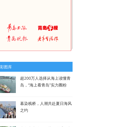
彩图库
超200万人选择从海上读懂青
岛，“海上看青岛”实力圈粉
暮染栈桥，人潮共赴夏日海风
之约