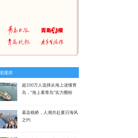
彩图库
超200万人选择从海上读懂青
岛，“海上看青岛”实力圈粉
暮染栈桥，人潮共赴夏日海风
之约