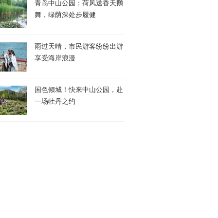
青岛中山公园：荷风送香天鹅
舞，绿荫深处步履健
雨过天晴，市民游客纷纷出游
享受海岸浪漫
国色倾城！快来中山公园，赴
一场牡丹之约