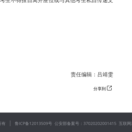
考生不得擅自离开座位或与其他考生私自传递文
责任编辑：吕靖雯
分享到
所有
鲁ICP备12013509号
公安部备案号：37020202001415
互联网新