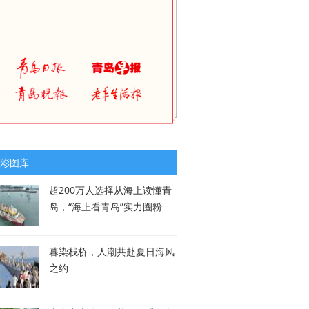
彩图库
超200万人选择从海上读懂青
岛，“海上看青岛”实力圈粉
暮染栈桥，人潮共赴夏日海风
之约