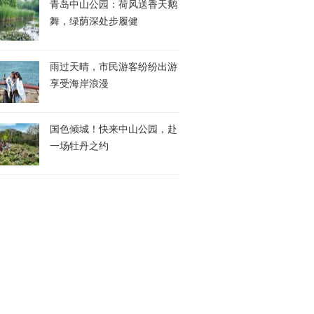
青岛中山公园：荷风送香天鹅
舞，绿荫深处步履健
雨过天晴，市民游客纷纷出游
享受海岸浪漫
国色倾城！快来中山公园，赴
一场牡丹之约