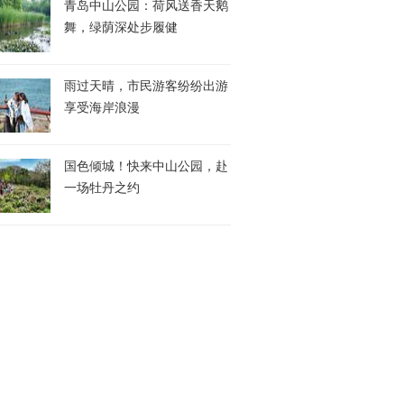
青岛中山公园：荷风送香天鹅
舞，绿荫深处步履健
雨过天晴，市民游客纷纷出游
享受海岸浪漫
国色倾城！快来中山公园，赴
一场牡丹之约