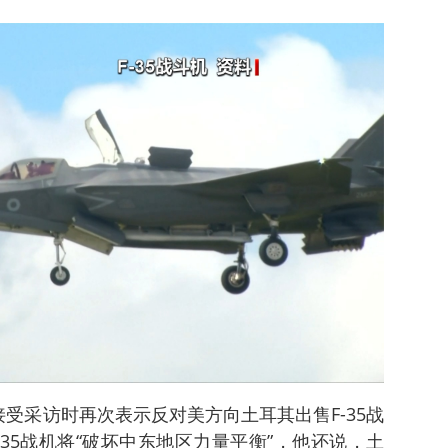
受采访时再次表示反对美方向土耳其出售F-35战
35战机将“破坏中东地区力量平衡”，他还说，土