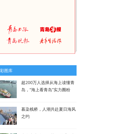
彩图库
超200万人选择从海上读懂青
岛，“海上看青岛”实力圈粉
暮染栈桥，人潮共赴夏日海风
之约