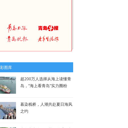
彩图库
超200万人选择从海上读懂青
岛，“海上看青岛”实力圈粉
暮染栈桥，人潮共赴夏日海风
之约