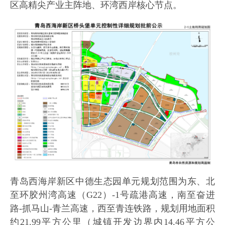
区高精尖产业主阵地、环湾西岸核心节点。
青岛西海岸新区中德生态园单元规划范围为东、北
至环胶州湾高速（G22）-1号疏港高速，南至奋进
路-抓马山-青兰高速，西至青连铁路，规划用地面积
约21.99平方公里（城镇开发边界内14.46平方公