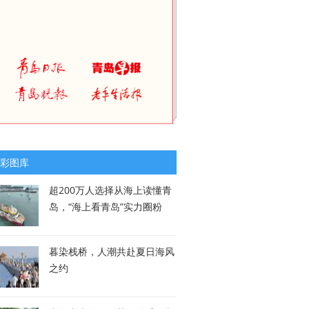
彩图库
超200万人选择从海上读懂青
岛，“海上看青岛”实力圈粉
暮染栈桥，人潮共赴夏日海风
之约