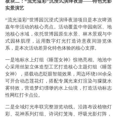
板块二：“流光溢彩”沉浸式演绎夜游——特色光影
实景演艺
“流光溢彩”世博园沉浸式演绎夜游项目是本次啤酒
嘉年华活动的核心亮点。活动覆盖中华园南区、地
池核心水域，依托世博园原生水景、林木景观与中
式园林肌理，运用数字灯光打造诗意夜间游览体
系，是本次活动差异化特色体验的核心支撑。
一是地标水上灯组《睡莲女神》惊艳亮相。地池中
心采用丝架立体造型工艺打造核心主题灯组《睡莲
女神》，搭载动态眨眼智能效果，周边环绕100余朵
可开合动态莲花灯，搭配专属光束灯渲染与朦胧水
雾特效，营造梦幻缥缈的水上仙境，打造活动标志
性网红打卡点位。
二是全域灯光串联完整游览动线。沿路布设植物灯
彩、花神系列灯组、诗词灯笼海、呼吸光影灯阵，