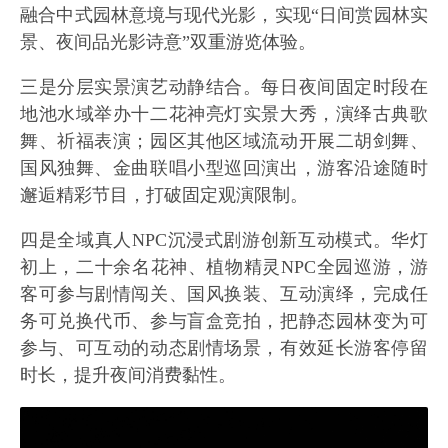
融合中式园林意境与现代光影，实现“日间赏园林实
景、夜间品光影诗意”双重游览体验。
三是分层实景演艺动静结合。每日夜间固定时段在
地池水域举办十二花神亮灯实景大秀，演绎古典歌
舞、祈福表演；园区其他区域流动开展二胡剑舞、
国风独舞、金曲联唱小型巡回演出，游客沿途随时
邂逅精彩节目，打破固定观演限制。
四是全域真人NPC沉浸式剧游创新互动模式。华灯
初上，二十余名花神、植物精灵NPC全园巡游，游
客可参与剧情闯关、国风换装、互动演绎，完成任
务可兑换代币、参与盲盒竞拍，把静态园林变为可
参与、可互动的动态剧情场景，有效延长游客停留
时长，提升夜间消费黏性。