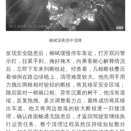
柳斌深夜雨中清障
发现安全隐患后，柳斌缓慢停车靠近，打开双闪警
示灯，拉紧手刹、掩好掩木，向乘客耐心解释情况
后，立即下车来到断枝处。经查看，几根断枝叠压
着倾倒在路边绿植上，清理难度较大。他先用手用
力拽出两根相对较轻的断枝，将其移至安全区域；
随后面对一根碗口粗、异常沉重的树干，他没有退
缩，反复拖拽、多次调整着力点，最终成功将其移
出车道。他又将周边散落的较大断枝逐一归拢清
理，确认路面畅通无隐患后，才返回驾驶室继续执
行运营任务。整个清理过程虽然仅持续短短数分