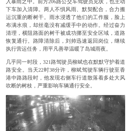
入暴雨之中。前方206路公交车驾驶员见状，也主动
下车加入清障。两人不惧风雨、默契配合，合力搬
运沉重的断树干。雨水浸透了他们的工作服，脸上
布满水痕，却丝毫没有减缓手中的动作。经过奋力
清理，横阻路面的树干被成功挪至安全区域，道路
恢复通行。路障清除后，刘帅迅速返回岗位，继续
执行营运任务，用平凡善举温暖了岛城雨夜。
几乎同一时段，321路驾驶员柳斌也在默默守护着道
路安全。当天22时38分许，柳斌驾驶车辆行驶至香
港中路路段时，他发现右侧车行道散落着多处大风
吹断的树枝，严重影响车辆通行安全。