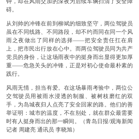
钟，却在风雨交加的深夜为后续车辆扫清了安全障
碍。
从刘帅的冲锋在前到柳斌的细致坚守，两位驾驶员
虽在不同线路、不同路段，却不约而同在同一个风
雨之夜做出了同样的选择——把安全责任扛在肩
上，把市民出行放在心中。而两位驾驶员同为共产
党员的身份，让这场雨夜中的挺身而出显得更加厚
重——危急关头的冲锋，正是对初心使命最朴素的
践行。
风雨无情，担当有爱。在这场暴雨考验中，两位公
交驾驶员用被雨水浸透的制服、被树枝磨红的双
手，为岛城夜归人点亮了安全回家的路。他们的善
举证明：城市的温度，不在别处，就在群众最需要
时有人挺身而出的那一瞬间。（青岛日报/观海新闻
记者 周建亮 通讯员 李晓旭）