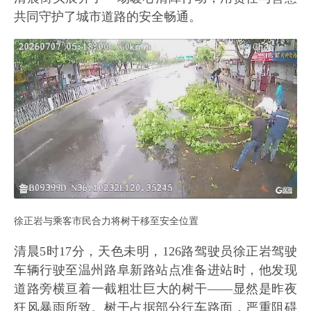
共同守护了城市道路的安全畅通。
徐正岩与乘客市民合力将树干移至安全位置
清晨5时17分，天色未明，126路驾驶员徐正岩驾驶
车辆行驶至温州路阜新路站点准备进站时，他发现
道路旁横亘着一截粗壮巨大的树干——显然是昨夜
狂风暴雨所致。树干占据部分行车路面，严重阻碍