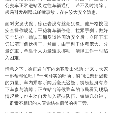
公交车正常进站及过往车辆通行，若不及时清除，
极易引发剐蹭或碰撞事故，存在较大安全隐患。
面对突发状况，徐正岩没有丝毫犹豫。他严格按照
安全操作规范，平稳将车辆停稳、拉紧手刹，做好
安全防护，确认车厢及道路周边安全后，立即下车
尝试清理倒伏树干。然而，由于树干体积庞大、分
量沉重，单靠个人力量难以挪动，清障工作一时陷
入困难。
情急之下，徐正岩向车内乘客发出求助：“来，大家
一起帮帮忙吧！”一句朴实的呼唤，瞬间汇聚起温暖
的力量。车内乘客听闻后毫无迟疑，纷纷起身有序
下车参与清障；正在站台等候乘车的市民看到现场
情况后，也主动自发加入帮扶队伍。短短几分钟，
一群素不相识的人便集结在倒伏的树干旁。