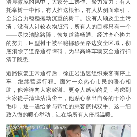
清晨微凉的风中，大家分工协作、聚力发力：有人
托举树干中部，有人推送根部，有人从侧面牵引，
全员合力稳稳拖动沉重的树干。没有人顾及尘土污
渍，没有人计较衣物脏污，所有人的目标只有一个
——尽快清除路障，恢复道路畅通。经过齐心协力
的努力，巨型树干被平稳挪移至路边安全区域，彻
底消除了道路通行障碍，为早高峰车辆安全通行扫
清了隐患。
道路恢复正常通行后，徐正岩迅速组织乘客有序上
车，继续营运行程。面对一众热心市民的暖心相
助，他连连向大家致谢。更令人感动的是，考虑到
大家徒手清障沾满尘土，他贴心拿出自备的干净小
毛巾，逐一递给参与帮忙的乘客擦拭双手。这一细
致入微的暖心举动，让在场所有人倍感温暖。