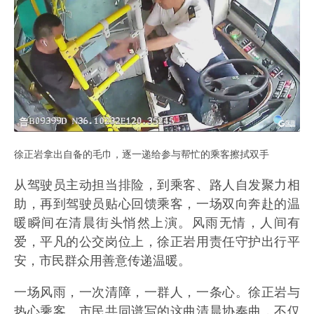
徐正岩拿出自备的毛巾，逐一递给参与帮忙的乘客擦拭双手
从驾驶员主动担当排险，到乘客、路人自发聚力相
助，再到驾驶员贴心回馈乘客，一场双向奔赴的温
暖瞬间在清晨街头悄然上演。风雨无情，人间有
爱，平凡的公交岗位上，徐正岩用责任守护出行平
安，市民群众用善意传递温暖。
一场风雨，一次清障，一群人，一条心。徐正岩与
热心乘客、市民共同谱写的这曲清晨协奏曲，不仅