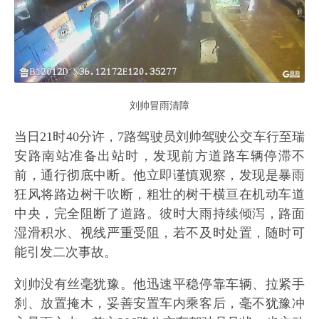
刘帅冒雨清障
当日21时40分许，7路驾驶员刘帅驾驶公交车行至瑞
安路南站准备出站时，发现前方道路车辆停滞不
前，通行彻底中断。他立即谨慎观察，发现是暴雨
狂风将路边树干吹断，粗壮的树干横亘在机动车道
中央，完全阻断了道路。彼时大雨持续倾泻，路面
湿滑积水、视线严重受阻，若不及时处置，随时可
能引发二次事故。
刘帅没有丝毫犹豫。他迅速平稳停靠车辆、拉紧手
刹、放置掩木，妥善安置车内乘客后，毫不犹豫冲