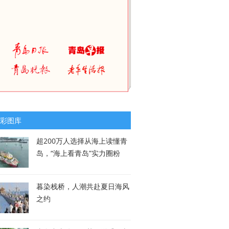
彩图库
超200万人选择从海上读懂青
岛，“海上看青岛”实力圈粉
暮染栈桥，人潮共赴夏日海风
之约