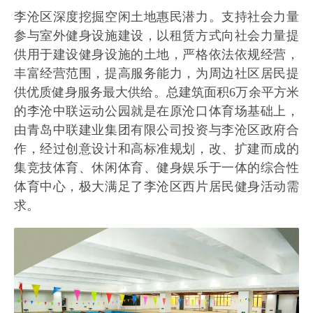
李沧区深度挖掘空闲土地惠民潜力。支持社会力量
参与室外健身设施建设，以租赁方式向社会力量提
供用于建设健身设施的土地，严格依法依规经营，
丰富经营范围，提高服务能力，为周边社区居民提
供优质健身服务最大供给。总建筑面积6万余平方米
的李沧中联运动公园就是在原沧口体育场基础上，
由青岛中联建业集团有限公司投资与李沧区政府合
作，经过创意设计和高标准规划，改、扩建而成的
集竞技体育、休闲体育、健身娱乐于一体的综合性
体育中心，极大满足了李沧区西片居民健身活动需
求。