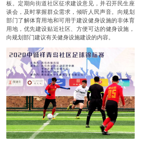
板。定期向街道社区征求建设意见，并召开民生座
谈会，及时掌握群众需求，倾听人民声音。向规划
部门了解体育用地和可用于建设健身设施的非体育
用地，优先建设贴近社区、方便可达的健身设施，
向规划部门建议有关健身设施建设的内容。