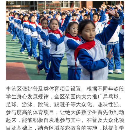
李沧区做好普及类体育项目设置。根据不同年龄段
学生身心发展规律，全区范围内大力推广乒乓球、
足球、游泳、跳绳、踢毽子等大众化、趣味性强、
参与度高的体育项目，让绝大多数学生首先做到动
起来，能够积极自发地参与其中。在普及大众化项
目及基础上，结合区域多彩教育的实施，以提高学