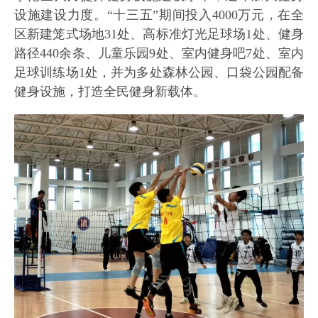
设施建设力度。“十三五”期间投入4000万元，在全
区新建笼式场地31处、高标准灯光足球场1处、健身
路径440余条、儿童乐园9处、室内健身吧7处、室内
足球训练场1处，并为多处森林公园、口袋公园配备
健身设施，打造全民健身新载体。