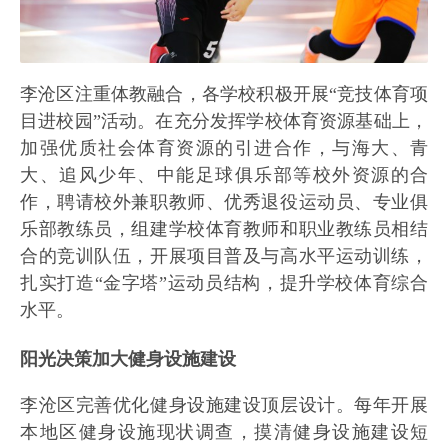
李沧区注重体教融合，各学校积极开展“竞技体育项
目进校园”活动。在充分发挥学校体育资源基础上，
加强优质社会体育资源的引进合作，与海大、青
大、追风少年、中能足球俱乐部等校外资源的合
作，聘请校外兼职教师、优秀退役运动员、专业俱
乐部教练员，组建学校体育教师和职业教练员相结
合的竞训队伍，开展项目普及与高水平运动训练，
扎实打造“金字塔”运动员结构，提升学校体育综合
水平。
阳光决策加大健身设施建设
李沧区完善优化健身设施建设顶层设计。每年开展
本地区健身设施现状调查，摸清健身设施建设短