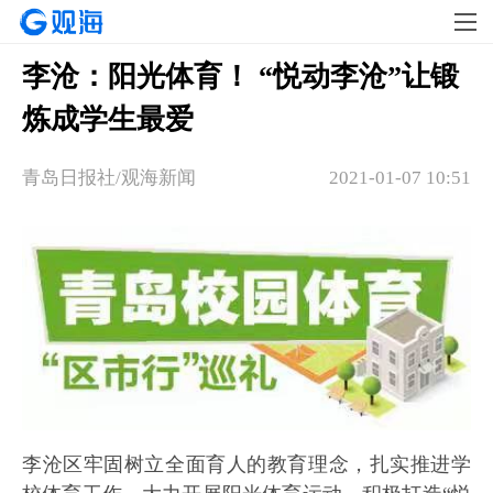
李沧：阳光体育！ “悦动李沧”让锻
炼成学生最爱
青岛日报社/观海新闻
2021-01-07 10:51
李沧区牢固树立全面育人的教育理念，扎实推进学