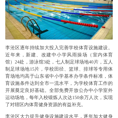
李沧区逐年持续加大投入完善学校体育设施建设。
近年来，新建、改建中小学风雨操场（室内体育
馆）24处，游泳馆3处，七人制足球场地40片，五人
制足球场地15片，学校田径、篮球、排球等专用体
育场地均高于山东省中小学基本办学条件标准，体
育设施条件达到全市一流水平，为学校体育工作的
开展奠定良好基础。全部免费开放公办中小学室外
运动场地，每年入校锻炼人次达150余万人次，实现
了对辖区内体育健身资源的有益补充。
李沧区大力提升健身设施建设水平，逐年加大健身