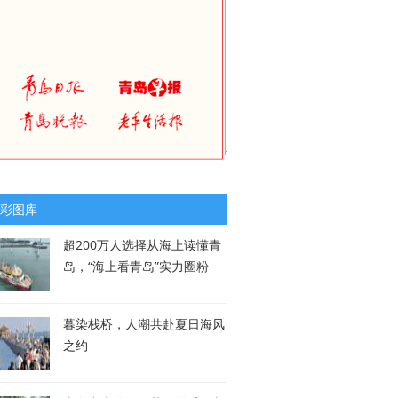
彩图库
超200万人选择从海上读懂青
岛，“海上看青岛”实力圈粉
暮染栈桥，人潮共赴夏日海风
之约