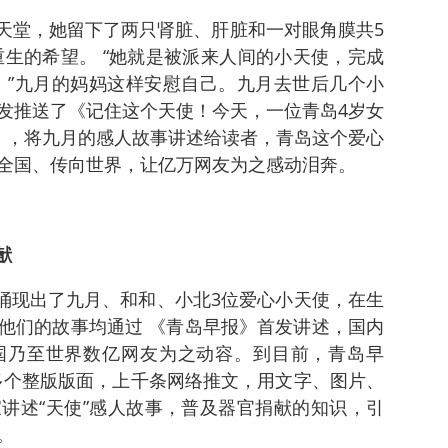
去了天堂，她留下了两只肾脏、肝脏和一对眼角膜共5
重生的希望。 “她就是被派来人间的小天使，完成
 ”九月的妈妈这样安慰自己。九月去世后几个小
发推送了《记住这个天使！今天，一位青岛4岁女
》，将九月的感人故事讲述给读者，青岛这个爱心
全国、传向世界，让亿万网友为之感动泪奔。
献
后涌现出了九月、和和、小北3位爱心小天使，在生
他们的故事均通过 《青岛早报》首发讲述，国内
国乃至世界数亿网友为之动容。到目前，青岛早
0多个整版版面，上千条网络推文，用文字、图片、
讲述“天使”感人故事，普及器官捐献的知识，引
。