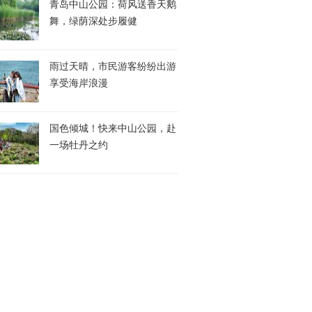
青岛中山公园：荷风送香天鹅
舞，绿荫深处步履健
雨过天晴，市民游客纷纷出游
享受海岸浪漫
国色倾城！快来中山公园，赴
一场牡丹之约