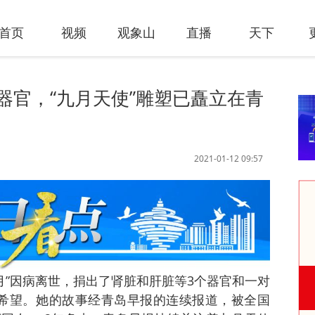
首页
视频
观象山
直播
天下
器官，“九月天使”雕塑已矗立在青
2021-01-12 09:57
九月”因病离世，捐出了肾脏和肝脏等3个器官和一对
希望。她的故事经青岛早报的连续报道，被全国