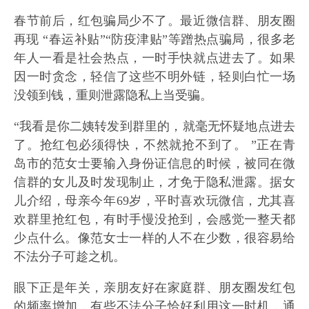
春节前后，红包骗局少不了。最近微信群、朋友圈
再现 “春运补贴”“防疫津贴”等蹭热点骗局，很多老
年人一看是社会热点，一时手快就点进去了。如果
因一时贪念，轻信了这些不明外链，轻则白忙一场
没领到钱，重则泄露隐私上当受骗。
“我看是你二姨转发到群里的，就毫无怀疑地点进去
了。抢红包必须得快，不然就抢不到了。 ”正在青
岛市的范女士要输入身份证信息的时候，被同在微
信群的女儿及时发现制止，才免于隐私泄露。据女
儿介绍，母亲今年69岁，平时喜欢玩微信，尤其喜
欢群里抢红包，有时手慢没抢到，会感觉一整天都
少点什么。像范女士一样的人不在少数，很容易给
不法分子可趁之机。
眼下正是年关，亲朋友好在家庭群、朋友圈发红包
的频率增加，有些不法分子恰好利用这一时机，通