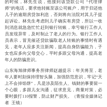
的时候，林先生说，他接到该贷款公司 “代理律
师”的电话，要求他转账至该公司账户，用于归还他
儿子的逾期房贷加利息，否则将向法院对其儿子提
起诉讼。林先生考虑到儿子确实有房贷，所以一收
到消息就急急忙忙赶到银行转账，幸亏银行工作人
员发现异常，及时制止了老人的行为。银行工作人
员表示，冒充催还贷款骗取老人转账的事情时有遇
见，老年人应多关注新闻，提高自身防骗能力，子
女也应多向父母交心，平时多跟父母沟通，提高老
年人的防骗意识。
山东海旭律师事务所律师赵越提示：年关将至，老
年人要时刻保持理智头脑，加强防范意识，牢记“天
上不会掉馅饼”，凡是涉及陌生人、钱财的事要留一
个心眼，多跟儿女沟通，征求意见，商量对策，必
要时拨打110报警，防止财产损失。（青报全媒体记
者 王镜）