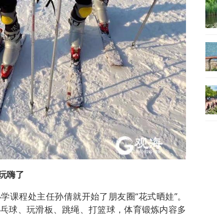
玩嗨了
学课程处主任孙倩就开始了朋友圈“花式晒娃”。
乓球、玩滑板、跳绳、打篮球，体育锻炼内容多