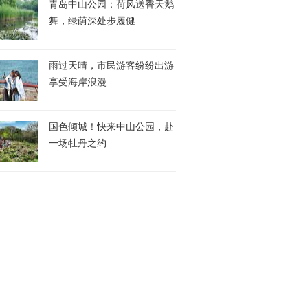
青岛中山公园：荷风送香天鹅
舞，绿荫深处步履健
雨过天晴，市民游客纷纷出游
享受海岸浪漫
国色倾城！快来中山公园，赴
一场牡丹之约