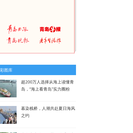
彩图库
超200万人选择从海上读懂青
岛，“海上看青岛”实力圈粉
暮染栈桥，人潮共赴夏日海风
之约