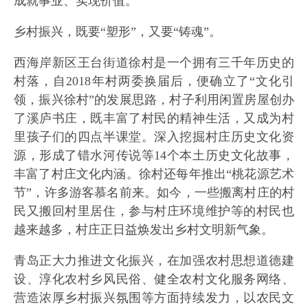
成就事业、实现价值。
乡村振兴，既要“塑形”，又要“铸魂”。
西海岸新区王台街道徐村是一个拥有三千年历史的
村落，自2018年村两委换届后，便确立了“文化引
领，振兴徐村”的发展思路，村子利用闲置房屋创办
了溪庐书庄，既丰富了村民的精神生活，又成为村
里孩子们的四点半课堂。深入挖掘村庄历史文化资
源，形成了错水河传说等14个本土历史文化故事，
丰富了村庄文化内涵。徐村还每年推出“桃花源艺术
节”，许多游客慕名前来。如今，一些搬离村庄的村
民又搬回村里居住，参与村庄环境维护等的村民也
越来越多，村庄正日益焕发出乡村文明新气象。
青岛正大力推进文化振兴，在加强农村思想道德建
设、淳化农村乡风民俗、健全农村文化服务网络、
营造浓厚乡村振兴氛围等方面持续发力，以农民文