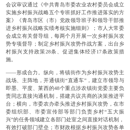
会议审议通过《中共青岛市委农业农村委员会成立
实施乡村振兴战略五个专班抓好工作推进落实的方
案》《青岛市区（市）党政领导班子和领导干部推
进乡村振兴战略实绩考核实施细则》；市人大常委
会成立有关督导组，每两个月开展一次乡村振兴攻
势专项督导；制定乡村振兴攻势作战方案，出台乡
村振兴支持政策28条、促进集体经济17条政策措
施。
——形成合力。纵向，将镇街作为乡村振兴攻势主
战场、主阵地，开通镇街“直通车”，建立市领导与
即墨、平度、莱西的48个重点涉农镇街党委主要负
责同志直接沟通机制，搭建共议共商的决策推进平
台；横向，市委农办牵头推进乡村振兴攻势，在市
委组织部、市委宣传部等部门负责乡村“五大振
兴”的任务领域建立各部门处室之间直接对话机制，
有效打破部门壁垒；市财政根据乡村振兴攻势各单