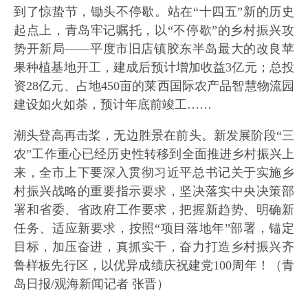
到了惊蛰节，锄头不停歇。站在“十四五”新的历史
起点上，青岛牢记嘱托，以“不停歇”的乡村振兴攻
势开新局——平度市旧店镇胶东半岛最大的改良苹
果种植基地开工，建成后预计增加收益3亿元；总投
资28亿元、占地450亩的莱西国际农产品智慧物流园
建设如火如荼，预计年底前竣工……
潮头登高再击桨，无边胜景在前头。新发展阶段“三
农”工作重心已经历史性转移到全面推进乡村振兴上
来，全市上下要深入贯彻习近平总书记关于实施乡
村振兴战略的重要指示要求，坚决落实中央决策部
署和省委、省政府工作要求，把握新趋势、明确新
任务、适应新要求，按照“项目落地年”部署，锚定
目标，加压奋进，真抓实干，奋力打造乡村振兴齐
鲁样板先行区，以优异成绩庆祝建党100周年！（青
岛日报/观海新闻记者 张晋）