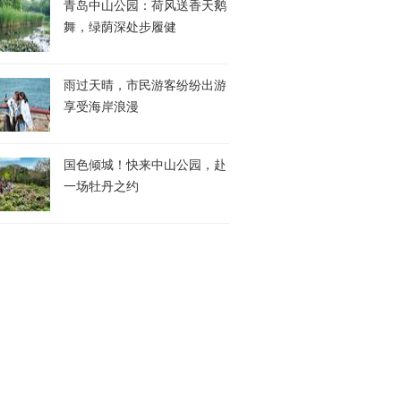
青岛中山公园：荷风送香天鹅
舞，绿荫深处步履健
雨过天晴，市民游客纷纷出游
享受海岸浪漫
国色倾城！快来中山公园，赴
一场牡丹之约