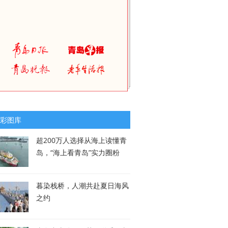
彩图库
超200万人选择从海上读懂青
岛，“海上看青岛”实力圈粉
暮染栈桥，人潮共赴夏日海风
之约