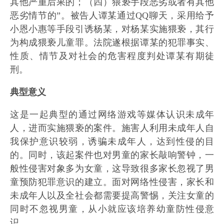
其他严重后果的；（四）猥亵手段恶劣或者有其他
恶劣情节的”。被告人谭某通过QQ聊天，采用给予
小恩小惠等手段引诱杨某，对杨某实施猥亵，其行
为构成猥亵儿童罪。法院遂根据谭某的犯罪事实、
性质、情节及对社会的危害程度判处谭某有期徒
刑。
典型意义
这是一起典型的通过网络游戏等媒体认识未成年
人，进而实施猥亵的案件。施害人利用未成年人自
我保护意识较弱，诱骗未成年人，达到性侵的目
的。同时，该起案件也对男童的家长敲响警钟，一
般性侵害对象多为女童，这导致很多家长忽视了男
童预防犯罪意识的建立。面对网络性侵害，家长和
未成年人以及全社会都需要提高警惕，关注女童的
同时不忽视男童，从小就应该培养幼童防性侵意
识。