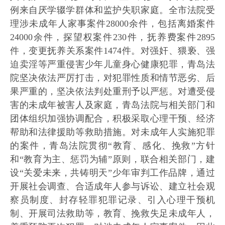
例来自厌学辍学群体和监护失职家庭。全市法院受
理涉未成年人家事案件28000余件，包括离婚案件
24000余件，探望权案件230件，抚养费案件2895
件，变更抚养关系案件1474件。对强奸、猥亵、强
迫卖淫等严重侵害少年儿童身心健康犯罪，青岛法
院坚决依法严厉打击，对犯罪性质和情节恶劣、后
果严重的，坚决依法判处重刑予以严惩。对遭受侵
害的未成年被害人及家庭，青岛法院与相关部门和
团体组织加强协调配合，积极采取心理干预、经济
帮助和法律援助等救助措施。对未成年人实施犯罪
的案件，青岛法院贯彻“教育、感化、挽救”方针
和“教育为主、惩罚为辅”原则，联合相关部门，建
设“关爱未来，共铸明天”少年审判工作品牌，通过
开展社会调查、合适成年人参与诉讼、建立社会观
察员制度、封存轻罪犯罪记录、引入心理干预机
制、开展司法救助等，教育、挽救失足未成年人，