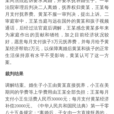
某向法院起诉要求离婚，并要求抚养婚生子。一审
法院审理后判决二人离婚，抚养权归黄某，王某每
月支付抚养费。黄某不服一审判决，提出上诉。二
审庭审中，王某当庭与远在国外的黄某和孩子视频
通话，后经过法官庭后调解，王某感念黄某多年来
为家庭作出的贡献和牺牲，加之目前经济状况较
好，愿意每月支付孩子3万元抚养费，并每月给予黄
某经济帮助2万元，以保障离婚后黄某和孩子的正常
生活保持原有水平不受影响，黄某认可了这一方
案。
裁判结果
调解结案。婚生子小王由黄某直接抚养，小王在美
期间的学费等上学费用由王某全部负担；王某每月
支付小王生活费人民币30000元；每月支付黄某经济
补偿20000元。《中华人民共和国民法典》第一千零
八十五条规定：“离婚后，子女由一方直接抚养的，