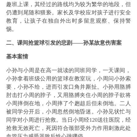
趣班上课，其经过的路线均为较为繁华的地段，但
仍遭到尾随和猥亵。家长及学校应对孩子进行安全
教育，让孩子在独自外出时多留意观察、保持警
惕。
二、课间抢篮球引发的悲剧——孙某故意伤害案
基本案情
小孙与小周是在高一就读的同班同学，一天课间，
小孙拿着班级公用的篮球在教室玩，小周问小孙索
要，小孙不给，进而引发口角并厮扯。小孙用胳膊
肘击打小周的脖子，又用胳膊夹住小周的脖子欲将
小周摔倒在地，小周摔了个趔趄后但未倒地。二人
被同学分开后，小周忽然倒地昏迷。小孙见状忙与
同学对小周进行抢救。当日小周经120送往医院，经
抢救无效死亡，死因符合颈部受外力作用刺激此处
血管压力感受器致反性心跳骤停。