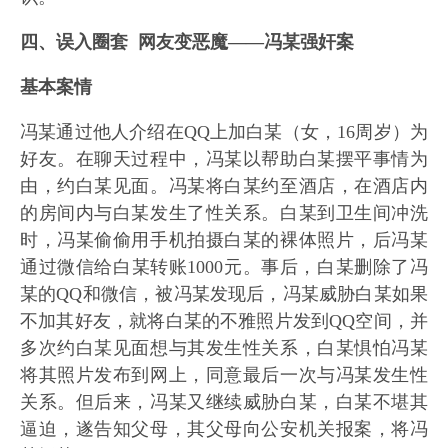
四、误入圈套 网友变恶魔——冯某强奸案
基本案情
冯某通过他人介绍在QQ上加白某（女，16周岁）为
好友。在聊天过程中，冯某以帮助白某摆平事情为
由，约白某见面。冯某将白某约至酒店，在酒店内
的房间内与白某发生了性关系。白某到卫生间冲洗
时，冯某偷偷用手机拍摄白某的裸体照片，后冯某
通过微信给白某转账1000元。事后，白某删除了冯
某的QQ和微信，被冯某发现后，冯某威胁白某如果
不加其好友，就将白某的不雅照片发到QQ空间，并
多次约白某见面想与其发生性关系，白某惧怕冯某
将其照片发布到网上，同意最后一次与冯某发生性
关系。但后来，冯某又继续威胁白某，白某不堪其
逼迫，遂告知父母，其父母向公安机关报案，将冯