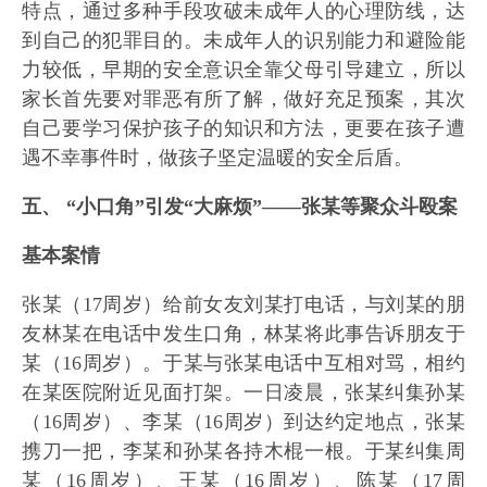
特点，通过多种手段攻破未成年人的心理防线，达
到自己的犯罪目的。未成年人的识别能力和避险能
力较低，早期的安全意识全靠父母引导建立，所以
家长首先要对罪恶有所了解，做好充足预案，其次
自己要学习保护孩子的知识和方法，更要在孩子遭
遇不幸事件时，做孩子坚定温暖的安全后盾。
五、 “小口角”引发“大麻烦”——张某等聚众斗殴案
基本案情
张某（17周岁）给前女友刘某打电话，与刘某的朋
友林某在电话中发生口角，林某将此事告诉朋友于
某（16周岁）。于某与张某电话中互相对骂，相约
在某医院附近见面打架。一日凌晨，张某纠集孙某
（16周岁）、李某（16周岁）到达约定地点，张某
携刀一把，李某和孙某各持木棍一根。于某纠集周
某（16周岁）、王某（16周岁）、陈某（17周