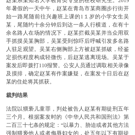
赵某系某知名大学教育类专业的在校研究生。2019
年暑假的一天中午，赵某在青岛市某商圈步行街开
始一路尾随前往兴趣班上课的1１岁的小学女生吴
某，尾随约十余分钟后到达一条人行横道，在有十
余名路人在场的情况下，赵某拦截吴某并当众用双
手抓摸吴某胸部，吴某受到惊吓后呼喊引发多名路
人驻足观望。吴某右侧胸部上方被赵某抓破，经鉴
定损伤程度构成轻微伤，后赵某逃离现场。吴某于
案发后即拨打110报警。公安人员通过调取相关录像
及摸排，确定赵某有作案嫌疑，在案发十日后在赵
某的住处将其抓获。
裁判结果
法院以猥亵儿童罪，判处被告人赵某有期徒刑五年
三个月。根据案发时的《中华人民共和国刑法》第
二百三十七条的规定：“以暴力、胁迫或者其他方法
强制猥亵他人或者侮辱妇女的，处五年以下有期徒