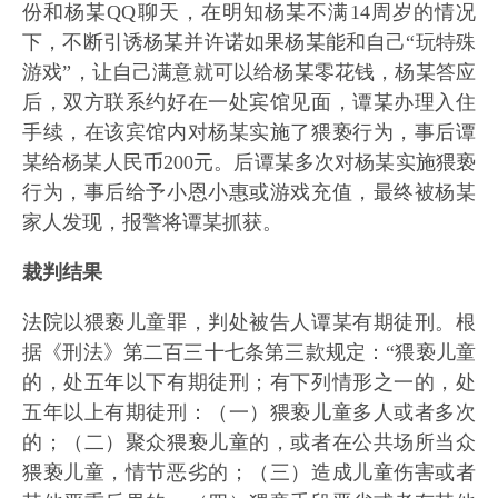
份和杨某QQ聊天，在明知杨某不满14周岁的情况
下，不断引诱杨某并许诺如果杨某能和自己“玩特殊
游戏”，让自己满意就可以给杨某零花钱，杨某答应
后，双方联系约好在一处宾馆见面，谭某办理入住
手续，在该宾馆内对杨某实施了猥亵行为，事后谭
某给杨某人民币200元。后谭某多次对杨某实施猥亵
行为，事后给予小恩小惠或游戏充值，最终被杨某
家人发现，报警将谭某抓获。
裁判结果
法院以猥亵儿童罪，判处被告人谭某有期徒刑。根
据《刑法》第二百三十七条第三款规定：“猥亵儿童
的，处五年以下有期徒刑；有下列情形之一的，处
五年以上有期徒刑：（一）猥亵儿童多人或者多次
的；（二）聚众猥亵儿童的，或者在公共场所当众
猥亵儿童，情节恶劣的；（三）造成儿童伤害或者