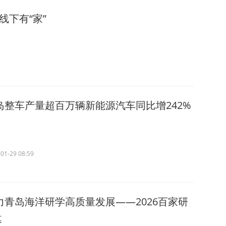
线下有“家”
岛整车产量超百万辆新能源汽车同比增242%
01-29 08:59
力青岛海洋研学高质量发展——2026百家研
幕