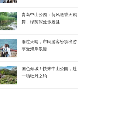
青岛中山公园：荷风送香天鹅
舞，绿荫深处步履健
雨过天晴，市民游客纷纷出游
享受海岸浪漫
国色倾城！快来中山公园，赴
一场牡丹之约