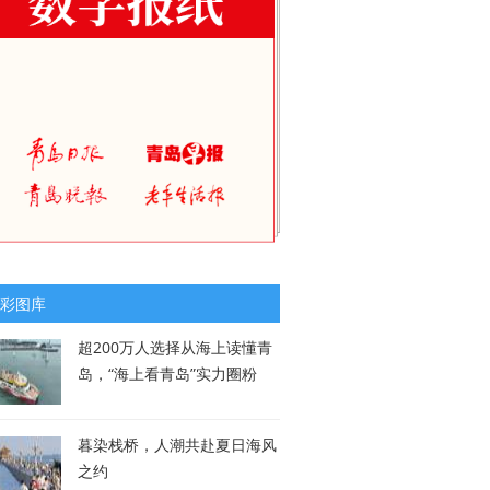
彩图库
超200万人选择从海上读懂青
岛，“海上看青岛”实力圈粉
暮染栈桥，人潮共赴夏日海风
之约