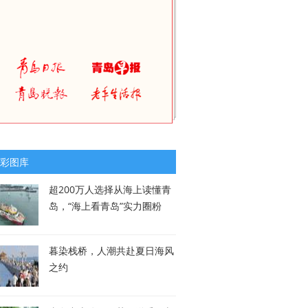
彩图库
超200万人选择从海上读懂青
岛，“海上看青岛”实力圈粉
暮染栈桥，人潮共赴夏日海风
之约