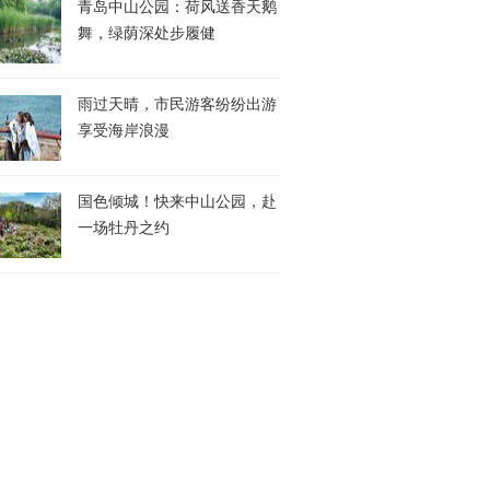
青岛中山公园：荷风送香天鹅
舞，绿荫深处步履健
雨过天晴，市民游客纷纷出游
享受海岸浪漫
国色倾城！快来中山公园，赴
一场牡丹之约