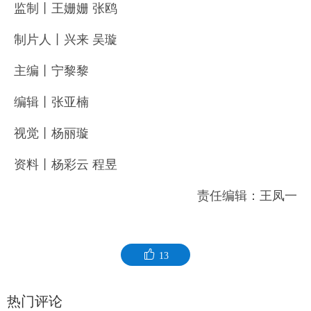
监制丨王姗姗 张鸥
制片人丨兴来 吴璇
主编丨宁黎黎
编辑丨张亚楠
视觉丨杨丽璇
资料丨杨彩云 程昱
责任编辑：王凤一
13
热门评论