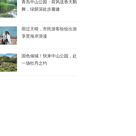
青岛中山公园：荷风送香天鹅
舞，绿荫深处步履健
雨过天晴，市民游客纷纷出游
享受海岸浪漫
国色倾城！快来中山公园，赴
一场牡丹之约