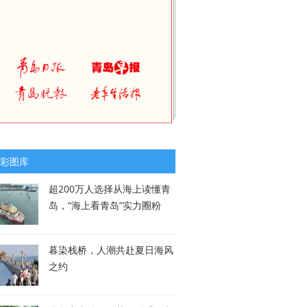
彩图库
超200万人选择从海上读懂青
岛，“海上看青岛”实力圈粉
暮染栈桥，人潮共赴夏日海风
之约