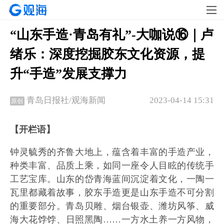
“山东手造·青岛有礼”-大咖说⑯｜卢
绪乐：深度挖掘胶东文化资源，提
升“手造”发展支撑力
2023-04-14 15:31
青岛日报社/观海新闻
原创
【开栏语】
钟灵毓秀的齐鲁大地上，蕴含着丰富的手造产业，
种类丰富、品质上乘，如同一座令人目眩的传统手
工艺宝库。山东的岱青海蓝间沉淀着文化，一陶一
瓦里都藏着故事，胶东手造更是山东手造不可分割
的重要部分。青岛贝雕、烟台银壶、潍坊风筝、威
海大花饽饽、日照黑陶……一方水土养一方风物，