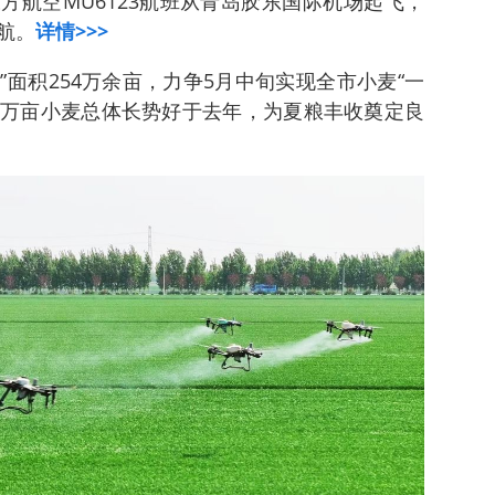
东方航空MU6123航班从青岛胶东国际机场起飞，
航。
详情>>>
”面积254万余亩，力争5月中旬实现全市小麦“一
0余万亩小麦总体长势好于去年，为夏粮丰收奠定良