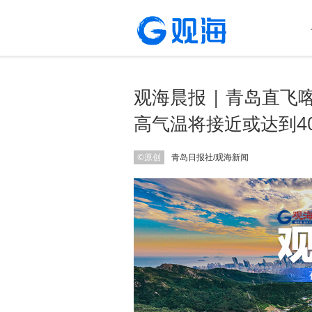
观海晨报 | 青岛直
高气温将接近或达到40
©原创
青岛日报社/观海新闻