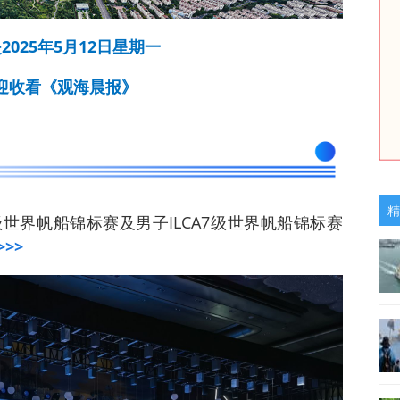
2025年5月12日星期一
迎收看《观海晨报》
精
A6级世界帆船锦标赛及男子ILCA7级世界帆船锦标赛
>>