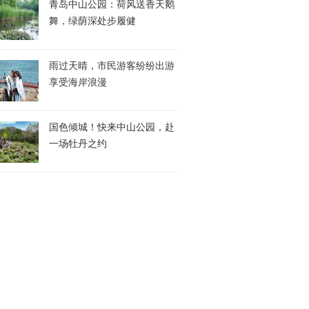
青岛中山公园：荷风送香天鹅
舞，绿荫深处步履健
雨过天晴，市民游客纷纷出游
享受海岸浪漫
国色倾城！快来中山公园，赴
一场牡丹之约