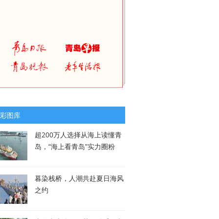
彩图库
超200万人选择从海上读懂青
岛，“海上看青岛”实力圈粉
暮染栈桥，人潮共赴夏日海风
之约