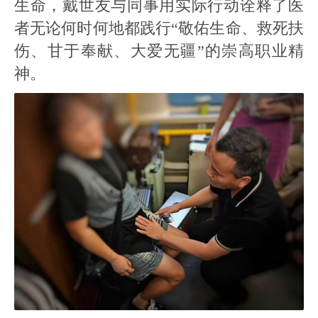
生命，戴世友与同事用实际行动诠释了医
者无论何时何地都践行“敬佑生命、救死扶
伤、甘于奉献、大爱无疆”的崇高职业精
神。