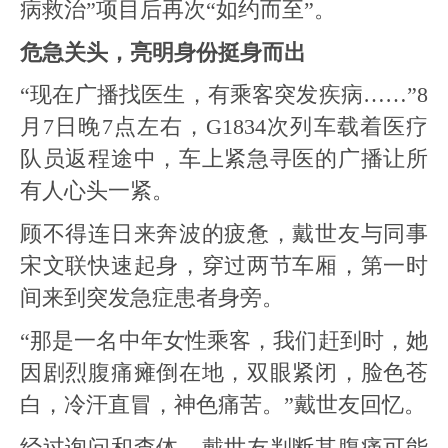
病救治”项目后再次“如约而至”。
危急关头，亮明身份挺身而出
“现在广播找医生，有乘客突发疾病……”8
月7日晚7点左右，G1834次列车载着医疗
队员返程途中，车上紧急寻医的广播让所
有人心头一紧。
顾不得连日来奔波的疲惫，戴世友与同事
宋文联快速起身，穿过两节车厢，第一时
间来到突发急症患者身旁。
“那是一名中年女性乘客，我们赶到时，她
因剧烈腹痛瘫倒在地，双眼紧闭，脸色苍
白，冷汗直冒，神色痛苦。”戴世友回忆。
经过询问和查体，戴世友判断其腹痛可能