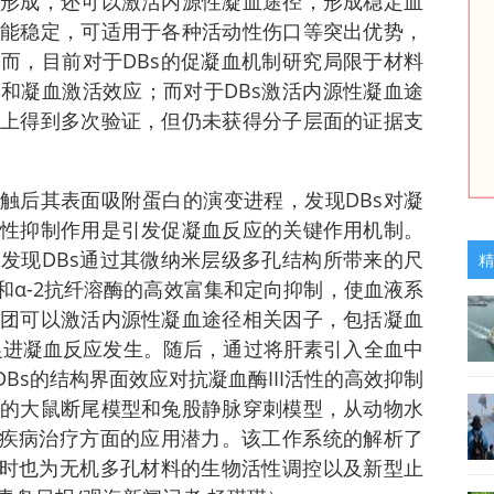
形成，还可以激活内源性凝血途径，形成稳定血
能稳定，可适用于各种活动性伤口等突出优势，
而，目前对于DBs的促凝血机制研究局限于材料
和凝血激活效应；而对于DBs激活内源性凝血途
上得到多次验证，但仍未获得分子层面的证据支
接触后其表面吸附蛋白的演变进程，发现DBs对凝
性抑制作用是引发促凝血反应的关键作用机制。
发现DBs通过其微纳米层级多孔结构所带来的尺
精
I和α-2抗纤溶酶的高效富集和定向抑制，使血液系
团可以激活内源性凝血途径相关因子，包括凝血
，从而促进凝血反应发生。随后，通过将肝素引入全血中
DBs的结构界面效应对抗凝血酶III活性的高效抑制
的大鼠断尾模型和兔股静脉穿刺模型，从动物水
性疾病治疗方面的应用潜力。该工作系统的解析了
同时也为无机多孔材料的生物活性调控以及新型止