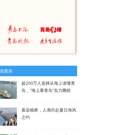
彩图库
超200万人选择从海上读懂青
岛，“海上看青岛”实力圈粉
暮染栈桥，人潮共赴夏日海风
之约