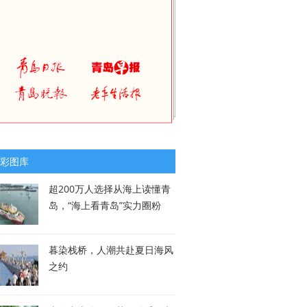
彩图库
超200万人选择从海上读懂青
岛，“海上看青岛”实力圈粉
暮染栈桥，人潮共赴夏日海风
之约