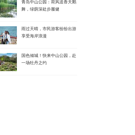
青岛中山公园：荷风送香天鹅
舞，绿荫深处步履健
雨过天晴，市民游客纷纷出游
享受海岸浪漫
国色倾城！快来中山公园，赴
一场牡丹之约