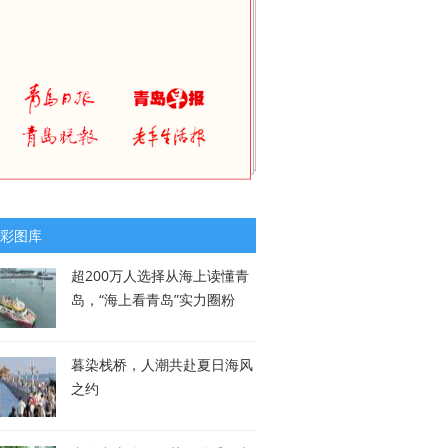
彩图库
超200万人选择从海上读懂青
岛，“海上看青岛”实力圈粉
暮染栈桥，人潮共赴夏日海风
之约