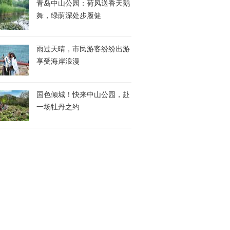
青岛中山公园：荷风送香天鹅
舞，绿荫深处步履健
雨过天晴，市民游客纷纷出游
享受海岸浪漫
国色倾城！快来中山公园，赴
一场牡丹之约