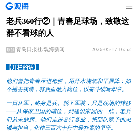
老兵360行②｜青春足球场，致敬这
群不看球的人
2026-05-17 16:52
青岛日报社/观海新闻
原创
【开栏的话】
他们曾把青春压进枪膛，用汗水浇筑和平屏障；如
今褪去戎装，将热血融入岗位，以奋斗续写华章。
一日从军，终身是兵。脱下军装，只是战场的转移
——从保家卫国的哨位，到建设家园的一线，老兵
们从未缺席。他们走进各行各业，把部队赋予的忠
诚与担当，化作三百六十行中最朴素的坚守。