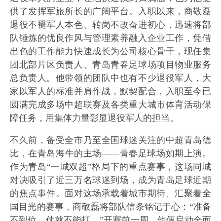
供了发挥军旅所长的广阔平台。入职以来，商敬磊
退役不褪军人本色、转岗不改奋进初心，迅速将部
队锤炼的优良作风与管理素养融入企业工作，凭借
出色的工作能力快速成长为公司核心骨干，现任集
团北部片区负责人、青岛青春足球场项目物业服务
总负责人。他带领的团队中也有不少退役军人，大
家以军人的标准并肩作战，默契配合，入职至今已
圆满完成多场中超联赛及各类重大城市体育活动保
障任务，用集体力量彰显退役军人的担当。
不久前，备受全市乃至全国球迷关注的中超青岛德
比，在青岛海牛的主场——青春足球场如期上演。
作为青岛“一城双超”格局下的重点赛事，这场同城
对决吸引了近三万名球迷到场，成为青岛足球近期
的焦点事件。面对这场承载着城市期待、汇聚着全
国目光的赛事，商敬磊将部队信条铭记于心：“准备
不到位，仗就不能打。”开赛前一周，他便启动全面