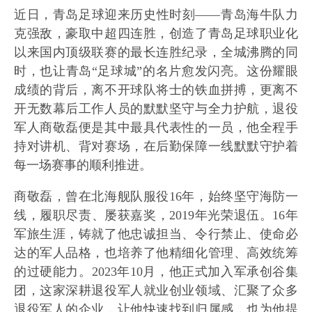
近日，青岛足球迎来历史性时刻——青岛海牛队力
克强敌，豪取中超四连胜，创造了青岛足球职业化
以来国内顶级联赛的最长连胜纪录，全城沸腾的同
时，也让青岛“足球城”的名片愈发闪亮。这份耀眼
成绩的背后，离不开球队将士的铁血拼搏，更离不
开无数幕后工作人员的默默坚守与全力护航，退役
军人商敬磊便是其中最具代表性的一员，他全程手
持对讲机、背对赛场，在后勤保障一线默默守护着
每一场赛事的顺利推进。
商敬磊，曾在北海舰队服役16年，始终坚守海防一
线，履职尽责、屡获嘉奖，2019年光荣退伍。16年
军旅生涯，铸就了他忠诚担当、令行禁止、使命必
达的军人品格，也培养了他精细化管理、高效统筹
的过硬能力。2023年10月，他正式加入军承创谷集
团，这家深耕退役军人就业创业领域、汇聚了众多
退役军人的企业，让他快速找到归属感，也为他提