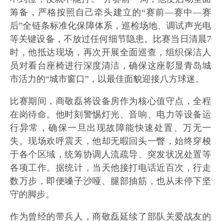
筹备，严格按照自己牵头建立的“赛前—赛中—赛
后”全链条标准化保障体系，巡检场地、调试声光电
等关键设备，不放过任何细节隐患。比赛当日清晨7
时，他抵达现场，再次开展全面巡查，组织保洁人
员对看台座椅进行深度清洁，确保这座彰显青岛城
市活力的“城市窗口”，以最佳面貌迎接八方球迷。
比赛期间，商敬磊将设备房作为核心值守点，全程
在岗待命。他时刻警惕灯光、音响、电力等设备运
行异常，确保一旦出现故障能快速处置、万无一
失。现场欢呼震天，他却无暇回头一瞥，始终穿梭
于各个区域，统筹协调人流疏导、突发状况处置等
各项工作。据统计，当天他接打电话近百次，行走
数万步，即便嗓子沙哑、腿部抽筋，也从未停下坚
守的脚步。
作为曾经的带兵人，商敬磊延续了部队关爱战友的