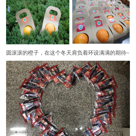
圆滚滚的橙子，在这个冬天肩负着环设满满的期待~