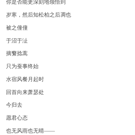
你是否能更深刻地领悟到
岁寒，然后知松柏之后凋也
被之僮僮
于沼于沚
摘蘩捻蒿
只为蚕事终始
水宿风餐月起时
回首向来萧瑟处
今归去
愿君心态
也无风雨也无晴——