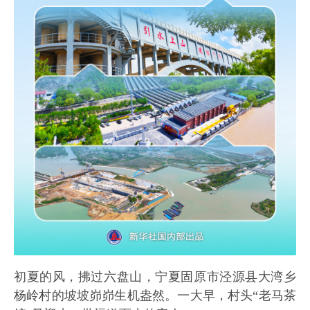
初夏的风，拂过六盘山，宁夏固原市泾源县大湾乡
杨岭村的坡坡峁峁生机盎然。一大早，村头“老马茶