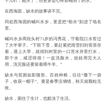
十几针，她哭了，但更多是心疼那桶洒了的水。”
在西海固，缺水的故事讲不完。
同处西海固的喊叫水乡，更是把“盼水”刻进了地名
里。
喊叫水乡周段头村71岁的冯秀花，守着院口水窖过
了大半辈子。“下雨下雪，要赶紧把雨雪扫到窖里存
着，遇上大旱，就得到村里的一口苦水井里打水，
那个水，咸涩得很！一盆洗脸水，娃娃用完大人
用，洗完脸还要留着喂牛羊。”
缺水与贫困如影随形。百姓种粮，往往“撒下一袋
子，收获一帽子”。要是春季没墒情，秋天就颗粒无
收。
缺水，困住了生计，也黯淡了生活。