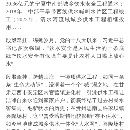
39.36亿元的宁夏中南部城乡饮水安全工程通水；
2018年，中部干旱带西线供水喊叫水片区工程竣
工；2023年，清水河流域城乡供水工程相继投
用……
殷殷牵挂，绵延岁月。党的十八大以来，习近平总
书记多次强调，“饮水安全是人民生活的一条底
线”“饮水安全有保障主要是让农村人口喝上放心
水”。
殷殷牵挂，跨越山海。一项项供水工程，如同一条
条“生命大动脉”，浸润着一个个“喊”渴之地。在甘
肃定西市安定区内官营镇进化村，引洮供水工程让
洁净自来水通到家家户户，彻底终结了过去村民水
窖集雨、毛驴驮水的历史；在贵州思南县许家坝镇
兴隆场村，这里曾受喀斯特地貌影响“存不住水”，
如今当地建成城乡供水一体化“大水网”，兴隆场村