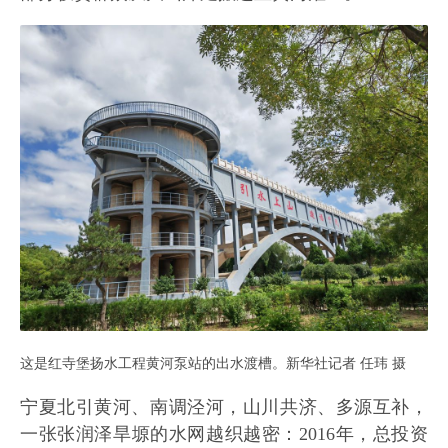
这是红寺堡扬水工程黄河泵站的出水渡槽。新华社记者 任玮 摄
宁夏北引黄河、南调泾河，山川共济、多源互补，
一张张润泽旱塬的水网越织越密：2016年，总投资