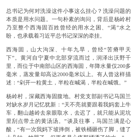
总书记为何对洗澡这件小事这么挂心？洗澡问题的
本质是用水问题。一句朴素的询问，背后是杨岭村
乃至整个西海固百姓曾经的用水之困、“渴”水之
盼，也承载着习近平总书记深深的牵挂。
西海固，山大沟深、十年九旱，曾经“苦瘠甲天
下”。黄河自宁夏中北部穿流而过，润泽出沃野千
里，而位于中南部山区的西海固，年降水量仅200多
毫米，蒸发量却高达2000毫米以上。有人曾这样描
述：“剁开一粒黄土，半粒在喊渴，半粒在喊饿。”
杨岭村，深藏西海固腹地。村党支部副书记马国兰
对缺水岁月记忆犹新：“天不亮就要跟着我妈套上牛
车，翻山越岭去泉眼取水，去迟了，就只能从泥坑
里刮点带土的黄汤汤。”谈及往事，马国兰满是心
酸，“有一次我妈下坡摔倒，被铁桶砸伤了脚，缝了