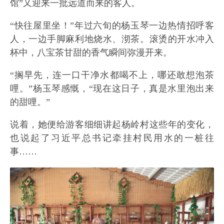
馆”又迎来一批远道而来的客人。
“快往屋里坐！”年过六旬的杨玉琴一边热情招呼客
人，一边手脚麻利地烧水、沏茶。滚烫的开水冲入
杯中，八宝茶甘甜的香气瞬间弥漫开来。
“搁早先，连一口干净水都喝不上，哪还敢想泡茶
哩。”杨玉琴感慨，“现在这日子，真是水里泡出来
的甜哩。”
说着，她便给游客细细讲起杨岭村这些年的变化，
也说起了习近平总书记牵挂村民用水的一桩往
事……