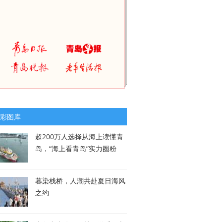
彩图库
超200万人选择从海上读懂青
岛，“海上看青岛”实力圈粉
暮染栈桥，人潮共赴夏日海风
之约