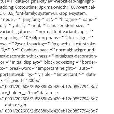
tus="1" data-original-style="-webkit-tap-highlight-
adding: 0px;outline: 0px;max-width: 100%;vertical-
0, 0, 0.9);font-family: system-ui, -apple-system,
 neue",="" "pingfang="" sc",="" "hiragino="" sans=""
i",="" yahei",="" arial,="" sans-serif;font-size:=""
variant-ligatures:="" normal;font-variant-caps:=""
r-spacing:="" 0.544px;orphans:="" 2;text-align:=""
ows:="" 2;word-spacing:="" 0px;-webkit-text-stroke-
a(0,="" 0,="" 0);white-space:="" normal;background-
text-decoration-thickness:="" initial;text-decoration-
lor:="" initial;display:="" block;box-sizing:="" border-
:="" break-word="" !important;height:="" auto=""
rtant;visibility:="" visible="" !important;"="" data-
ex="2" _width="200px"
n/a/10001/202606/2d5888fb0d420eb12d0857794c3d7c3e.png
ace_holder__="true" data-mce-
n/a/10001/202606/2d5888fb0d420eb12d0857794c3d7c3e.png
data-origin-
n/a/10001/202606/2d5888fb0d420eb12d0857794c3d7c3e.png