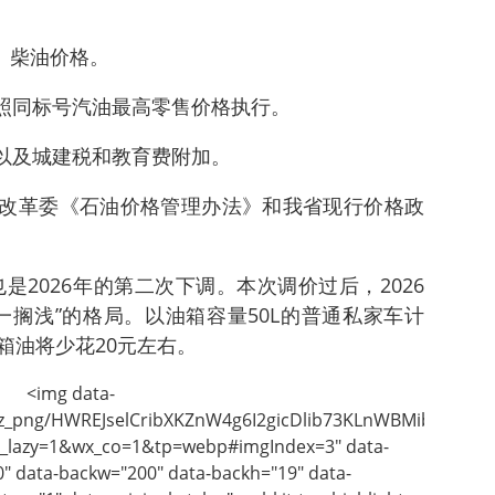
汽、柴油价格。
按照同标号汽油最高零售价格执行。
税以及城建税和教育费附加。
展改革委《石油价格管理办法》和我省现行价格政
是2026年的第二次下调。本次调价过后，2026
一搁浅”的格局。以油箱容量50L的普通私家车计
箱油将少花20元左右。
<img data-
biz_png/HWREJselCribXKZnW4g6I2gicDlib73KLnWBMib7xPg
lazy=1&wx_co=1&tp=webp#imgIndex=3" data-
0" data-backw="200" data-backh="19" data-