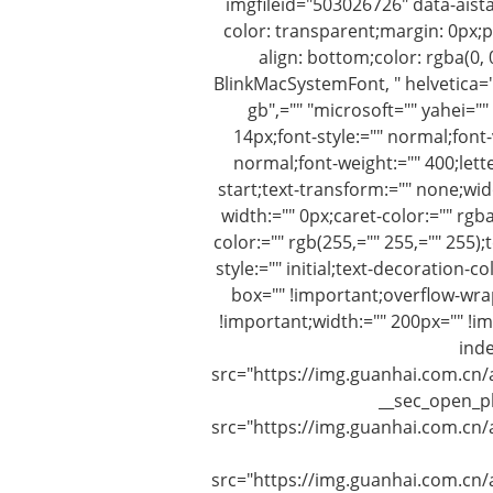
imgfileid="503026726" data-aista
color: transparent;margin: 0px;p
align: bottom;color: rgba(0, 
BlinkMacSystemFont, " helvetica=""
gb",="" "microsoft="" yahei="" u
14px;font-style:="" normal;font-
normal;font-weight:="" 400;lette
start;text-transform:="" none;wid
width:="" 0px;caret-color:="" rgb
color:="" rgb(255,="" 255,="" 255);
style:="" initial;text-decoration-co
box="" !important;overflow-wrap
!important;width:="" 200px="" !impo
ind
src="https://img.guanhai.com.c
__sec_open_pl
src="https://img.guanhai.com.c
src="https://img.guanhai.com.c