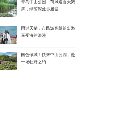
青岛中山公园：荷风送香天鹅
舞，绿荫深处步履健
雨过天晴，市民游客纷纷出游
享受海岸浪漫
国色倾城！快来中山公园，赴
一场牡丹之约