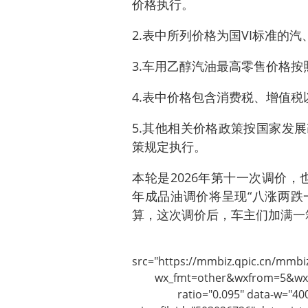
价格执行。
2.表中所列价格为国VI标准的
3.车用乙醇汽油最高零售价格
4.表中价格包含消费税、增值
5.其他相关价格政策按国家发
策规定执行。
本轮是2026年第十一次调价，也
年成品油调价将呈现“八涨两跌
算，这次调价后，车主们加满一
src="https://mmbiz.qpic.cn/mm
wx_fmt=other&wxfrom=5&wx_
ratio="0.095" data-w="40