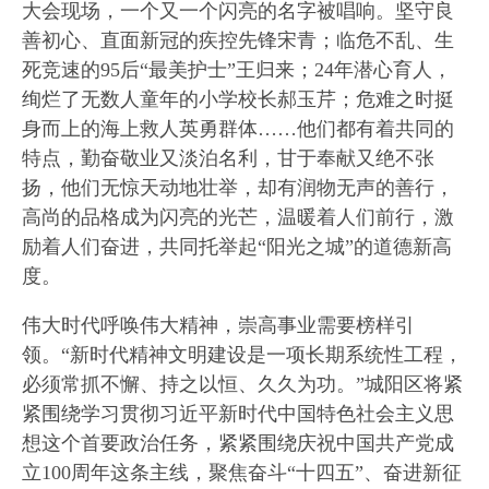
大会现场，一个又一个闪亮的名字被唱响。坚守良
善初心、直面新冠的疾控先锋宋青；临危不乱、生
死竞速的95后“最美护士”王归来；24年潜心育人，
绚烂了无数人童年的小学校长郝玉芹；危难之时挺
身而上的海上救人英勇群体……他们都有着共同的
特点，勤奋敬业又淡泊名利，甘于奉献又绝不张
扬，他们无惊天动地壮举，却有润物无声的善行，
高尚的品格成为闪亮的光芒，温暖着人们前行，激
励着人们奋进，共同托举起“阳光之城”的道德新高
度。
伟大时代呼唤伟大精神，崇高事业需要榜样引
领。“新时代精神文明建设是一项长期系统性工程，
必须常抓不懈、持之以恒、久久为功。”城阳区将紧
紧围绕学习贯彻习近平新时代中国特色社会主义思
想这个首要政治任务，紧紧围绕庆祝中国共产党成
立100周年这条主线，聚焦奋斗“十四五”、奋进新征