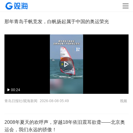
那年青岛千帆竞发，白帆扬起属于中国的奥运荣光
00:24
青岛日报社/观海新闻
2026-08-08 05:49
视频
2008年夏天的欢呼声，穿越18年依旧震耳欲聋——北京奥
运会，我们永远的骄傲！