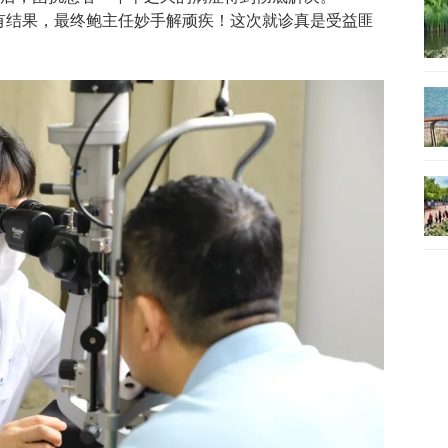
有结果，最终鲍主任妙手解顽疾！这次就诊真是受益匪