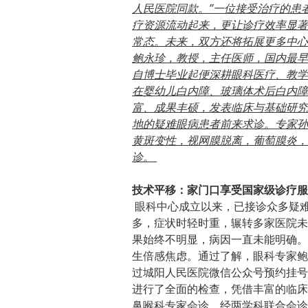
人民医院同款。”一位接受治疗的患
疗资源流动起来，更让诊疗效率显著
常态。未来，双方还将拓展更多中心
鲍永珍，教授，主任医师，国内最早
自博士毕业起便深耕眼科医疗、教学
在婴幼儿白内障、玻璃体术后白内障
富、成果丰硕，发表临床与基础研究
地的疑难眼病患者前来求诊。专家孙
黄斑变性，视网膜脱离，葡萄膜炎，
诊。
技术平移：家门口享受国家级诊疗服
眼科中心成立以来，已接诊众多疑难
多，症状时轻时重，辗转多家医院未
果始终不明显，病因一直未能明确。
生倍感焦虑。通过了解，眼科专家鲍
过城阳人民医院微信公众号预约挂号
进行了全面的检查，凭借丰富的临床
鼻喉科专家会诊，经两学科联合会诊