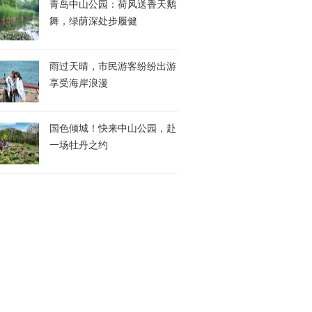
青岛中山公园：荷风送香天鹅
舞，绿荫深处步履健
雨过天晴，市民游客纷纷出游
享受海岸浪漫
国色倾城！快来中山公园，赴
一场牡丹之约