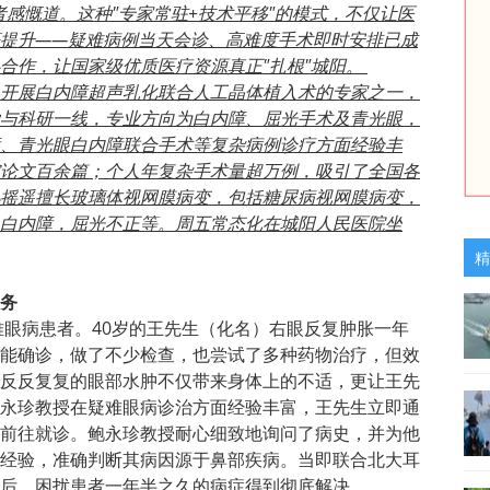
者感慨道。这种"专家常驻+技术平移"的模式，不仅让医
提升——疑难病例当天会诊、高难度手术即时安排已成
合作，让国家级优质医疗资源真正"扎根"城阳。
开展白内障超声乳化联合人工晶体植入术的专家之一，
与科研一线，专业方向为白内障、屈光手术及青光眼，
、青光眼白内障联合手术等复杂病例诊疗方面经验丰
论文百余篇；个人年复杂手术量超万例，吸引了全国各
摇遥擅长玻璃体视网膜病变，包括糖尿病视网膜病变，
白内障，屈光不正等。周五常态化在城阳人民医院坐
精
务
眼病患者。40岁的王先生（化名）右眼反复肿胀一年
能确诊，做了不少检查，也尝试了多种药物治疗，但效
反反复复的眼部水肿不仅带来身体上的不适，更让王先
永珍教授在疑难眼病诊治方面经验丰富，王先生立即通
前往就诊。鲍永珍教授耐心细致地询问了病史，并为他
经验，准确判断其病因源于鼻部疾病。当即联合北大耳
后，困扰患者一年半之久的病症得到彻底解决。