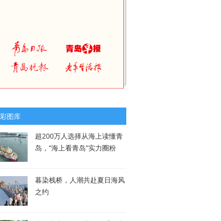
彩图库
超200万人选择从海上读懂青
岛，“海上看青岛”实力圈粉
暮染栈桥，人潮共赴夏日海风
之约