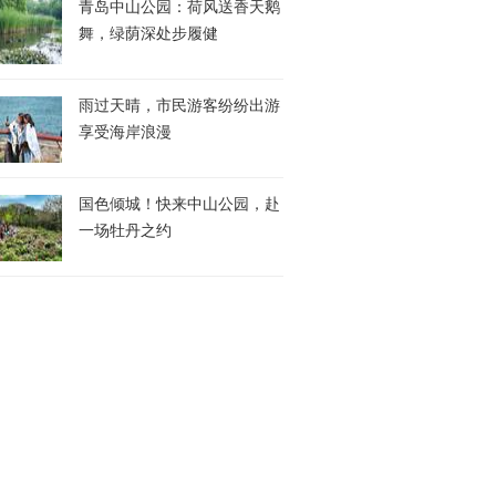
青岛中山公园：荷风送香天鹅
舞，绿荫深处步履健
雨过天晴，市民游客纷纷出游
享受海岸浪漫
国色倾城！快来中山公园，赴
一场牡丹之约