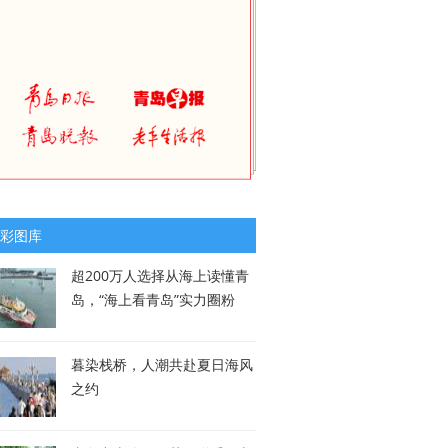
彩图库
超200万人选择从海上读懂青
岛，“海上看青岛”实力圈粉
暮染栈桥，人潮共赴夏日海风
之约