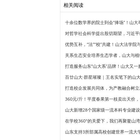
相关阅读
十余位数学界的院士到会“捧场”！山
对哲学社会科学提出殷切期望，习近平
优势互补，“法”“校”共建！山大法学
关系生态安全培养生态学者，山大与植
打造服务山东“山大系”品牌！山大又
百廿山大·群星璀璨｜王名实笔下的山
打造校企发展共同体，为产教融合树立
360元/斤！平度春果第一枝卖出天价
山大新增28个国家级一流本科专业建设
在学校360°的关爱下，我们再聚鳌山
山东支持3所部属高校创建世界一流大