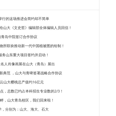
大举行的这场推进会简约却不简单
给山大《文史哲》编辑部全体编辑人员回信！
院与青岛中院签订合作协议
物所联袂推动新一代中国植被图的绘制！
一服务山东重大项目签约并启动！
大名人肖像画展在山大（青岛）展出
新典范 ，山大与青啤签署战略合作协议
，云山大樱桃总产值约16亿元
点，总数已约占本科招生专业数的2/3！
湾畔，山大青岛校区，我们回来啦！
学，分别为：山大、海大、石大